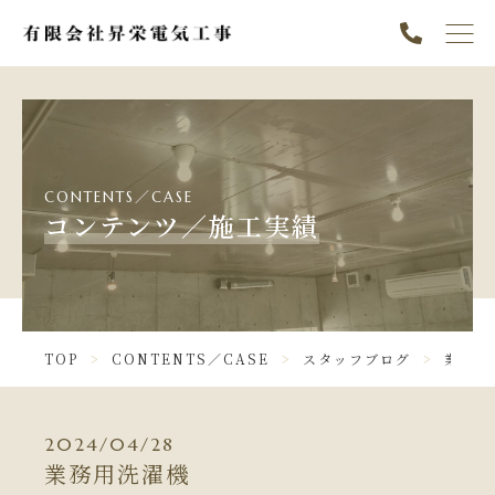
TOP
PICK UP
ABOUT
CONTENTS／CASE
SERVICE
コンテンツ／施工実績
NEWS
CONTENTS／CASE
TOP
CONTENTS／CASE
スタッフブログ
業務用
INFORMATION
ニュース一覧
2024/04/28
業務用洗濯機