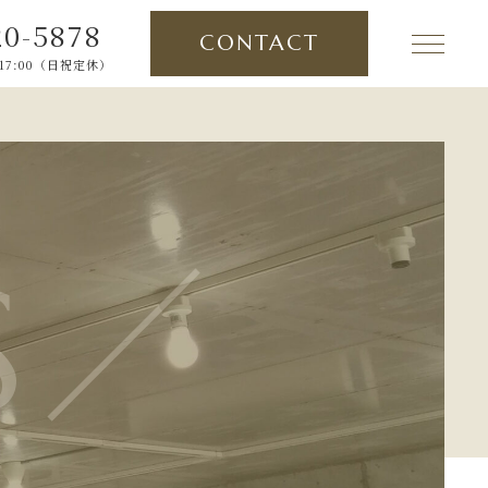
20-5878
CONTACT
17:00（日祝定休）
TOP
PICK UP
ABOUT
S／
SERVICE
NEWS
CONTENTS／CASE
INFORMATION